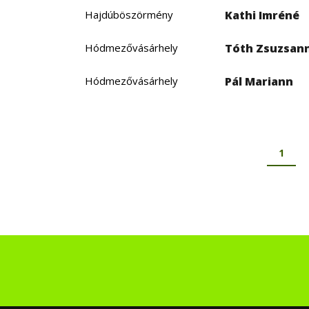
Hajdúböszörmény
Kathi Imréné
Hódmezővásárhely
Tóth Zsuzsan
Hódmezővásárhely
Pál Mariann
OLDALSZÁMOZÁS
Jelenl
1
oldal