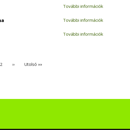
További információk
na
További információk
További információk
egi
Oldal
2
Következő
››
Utolsó
Utolsó »»
oldal
oldal