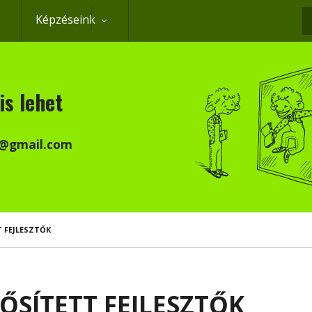
Képzéseink
K
is lehet
k@gmail.com
T FEJLESZTŐK
NŐSÍTETT FEJLESZTŐK