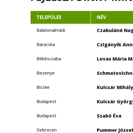
TELEPÜLÉS
NÉV
Balatonalmádi
Czabuláné Na
Baracska
Czigányik An
Békéscsaba
Lovas Mária 
Bezenye
Schmatovichn
Bicske
Kulcsár Mihál
Budapest
Kulcsár Györg
Budapest
Szabó Éva
Debrecen
Pummer József