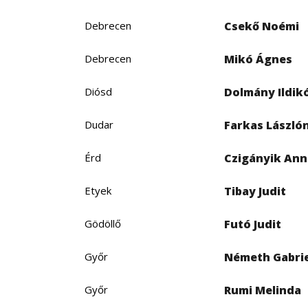
Debrecen
Csekő Noémi
Debrecen
Mikó Ágnes
Diósd
Dolmány Ildik
Dudar
Farkas László
Érd
Czigányik An
Etyek
Tibay Judit
Gödöllő
Futó Judit
Győr
Németh Gabrie
Győr
Rumi Melinda