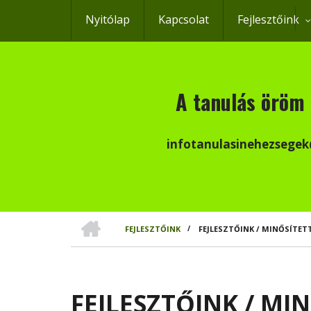
Ugrás
Nyitólap
Kapcsolat
Fejlesztőink
a
tartalomra
A tanulás öröm 
infotanulasinehezsege
CÍMLAP
FEJLESZTŐINK
/
FEJLESZTŐINK / MINŐSÍTET
MORZSA
FEJLESZTŐINK / MI