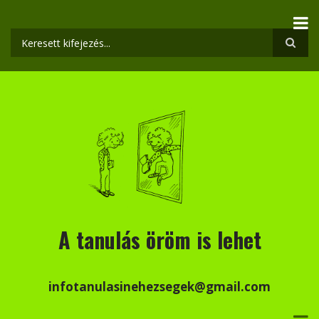
Ugrás
a
tartalomra
Keresés
A tanulás öröm is lehet
infotanulasinehezsegek@gmail.com