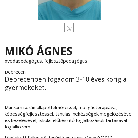
MIKÓ ÁGNES
óvodapedagógus, fejlesztőpedagógus
Debrecen
Debrecenben fogadom 3-10 éves korig a
gyermekeket.
Munkám során állapotfelméréssel, mozgásterápiával,
képességfejlesztéssel, tanulási nehézségek megelőzésével
és kezelésével, iskolai előkészítő foglalkozások tartásával
foglalkozom.
Minősített fejlesztői tanúsítvány sorszáma: 9/2013