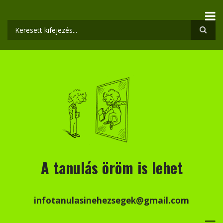
Ugrás
a
tartalomra
Keresés
A tanulás öröm is lehet
infotanulasinehezsegek@gmail.com