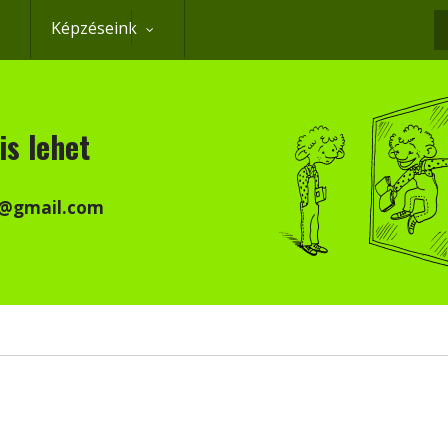
Képzéseink
K
is lehet
k@gmail.com