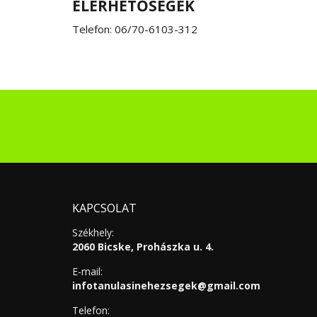
ELÉRHETŐSÉGEK
Telefon: 06/70-6103-312
KAPCSOLAT
Székhely:
2060 Bicske, Prohászka u. 4.
E-mail:
infotanulasinehezsegek@gmail.com
Telefon: