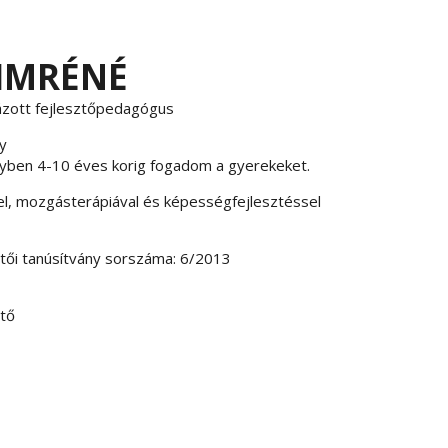
 IMRÉNÉ
gázott fejlesztőpedagógus
y
ben 4-10 éves korig fogadom a gyerekeket.
el, mozgásterápiával és képességfejlesztéssel
ztői tanúsítvány sorszáma: 6/2013
ztő