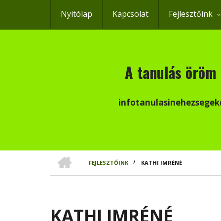
Ugrás
Nyitólap
Kapcsolat
Fejlesztőink
a
tartalomra
A tanulás öröm 
infotanulasinehezsege
CÍMLAP
FEJLESZTŐINK
/
KATHI IMRÉNÉ
MORZSA
KATHI IMRÉNÉ