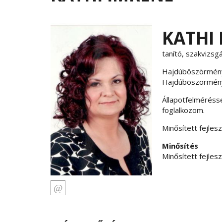
KATHI
tanító, szakvizs
Hajdúböszörmén
Hajdúböszörmény
Állapotfelméréss
foglalkozom.
Minősített fejles
Minősítés
Minősített fejles