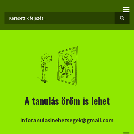
Ugrás
a
tartalomra
Keresés
A tanulás öröm is lehet
infotanulasinehezsegek@gmail.com