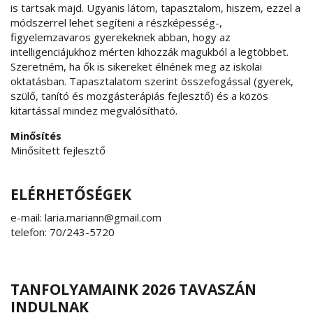
is tartsak majd. Ugyanis látom, tapasztalom, hiszem, ezzel a
módszerrel lehet segíteni a részképesség-,
figyelemzavaros gyerekeknek abban, hogy az
intelligenciájukhoz mérten kihozzák magukból a legtöbbet.
Szeretném, ha ők is sikereket élnének meg az iskolai
oktatásban. Tapasztalatom szerint összefogással (gyerek,
szülő, tanító és mozgásterápiás fejlesztő) és a közös
kitartással mindez megvalósítható.
Minősítés
Minősített fejlesztő
ELÉRHETŐSÉGEK
e-mail: laria.mariann@gmail.com
telefon: 70/243-5720
TANFOLYAMAINK 2026 TAVASZÁN
INDULNAK