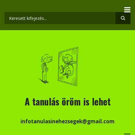
Ugrás
a
tartalomra
Keresés
A tanulás öröm is lehet
infotanulasinehezsegek@gmail.com