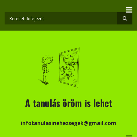
Ugrás
a
tartalomra
Keresés
A tanulás öröm is lehet
infotanulasinehezsegek@gmail.com