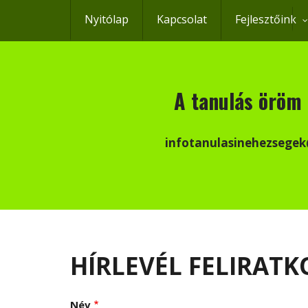
Ugrás
Nyitólap
Kapcsolat
Fejlesztőink
a
tartalomra
A tanulás öröm 
infotanulasinehezsege
HÍRLEVÉL FELIRATK
Név