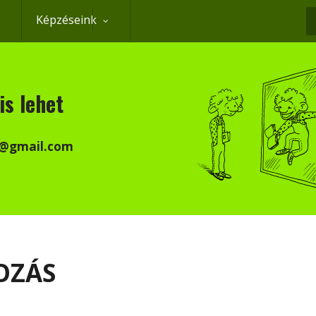
Képzéseink
K
is lehet
k@gmail.com
OZÁS