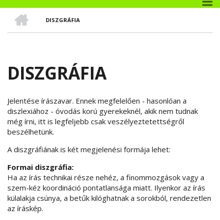
CÍMLAP
DISZGRÁFIA
MORZSA
DISZGRÁFIA
Jelentése írászavar. Ennek megfelelően - hasonlóan a
diszlexiához - óvodás korú gyerekeknél, akik nem tudnak
még írni, itt is legfeljebb csak veszélyeztetettségről
beszélhetünk.
A diszgráfiának is két megjelenési formája lehet:
Formai diszgráfia:
Ha az írás technikai része nehéz, a finommozgások vagy a
szem-kéz koordináció pontatlansága miatt. Ilyenkor az írás
külalakja csúnya, a betűk kilóghatnak a sorokból, rendezetlen
az íráskép.