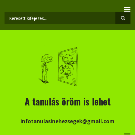
Ugrás
a
tartalomra
Keresés
A tanulás öröm is lehet
infotanulasinehezsegek@gmail.com