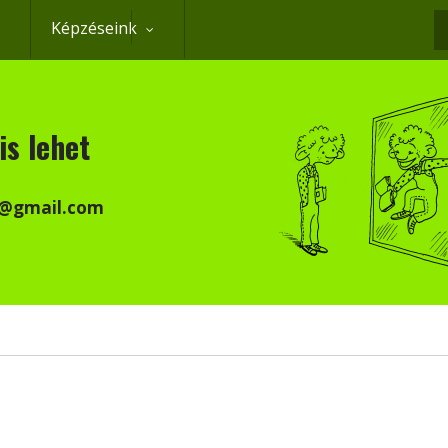
Képzéseink
K
is lehet
k@gmail.com