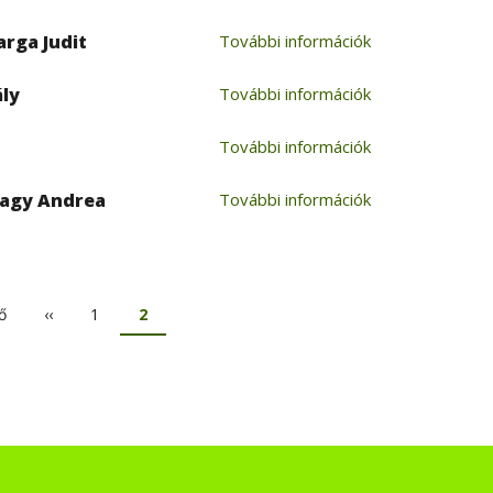
arga Judit
További információk
ály
További információk
További információk
Nagy Andrea
További információk
ő
Előző
‹‹
Oldal
1
Jelenlegi
2
oldal
oldal