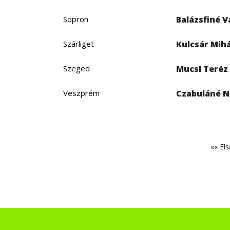
Sopron
Balázsfiné V
Szárliget
Kulcsár Mih
Szeged
Mucsi Teréz
Veszprém
Czabuláné 
OLDALSZÁMOZÁS
Első
«« Els
oldal