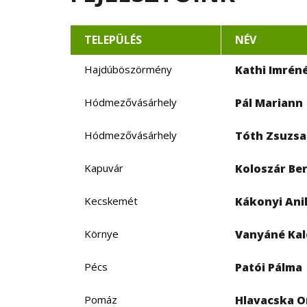
TELEPÜLÉS
NÉV
Hajdúböszörmény
Kathi Imrén
Hódmezővásárhely
Pál Mariann
Hódmezővásárhely
Tóth Zsuzs
Kapuvár
Koloszár Be
Kecskemét
Kákonyi Ani
Környe
Vanyáné Kal
Pécs
Patói Pálma
Pomáz
Hlavacska O