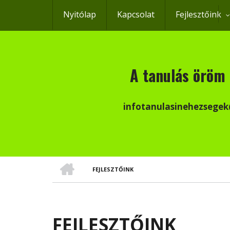
Ugrás
Nyitólap
Kapcsolat
Fejlesztőink
a
tartalomra
A tanulás öröm 
infotanulasinehezsege
CÍMLAP
FEJLESZTŐINK
MORZSA
FEJLESZTŐINK