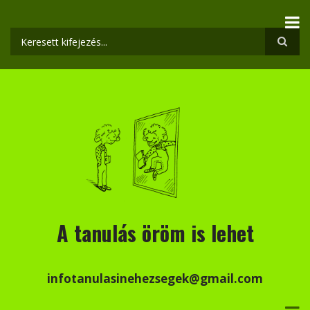
Ugrás
a
tartalomra
Keresés
A tanulás öröm is lehet
infotanulasinehezsegek@gmail.com