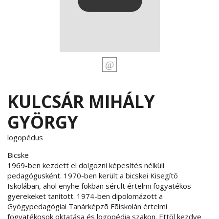
KULCSÁR MIHÁLY
GYÖRGY
logopédus
Bicske
1969-ben kezdett el dolgozni képesítés nélküli
pedagógusként. 1970-ben került a bicskei Kisegítõ
Iskolában, ahol enyhe fokban sérült értelmi fogyatékos
gyerekeket tanított. 1974-ben dipolomázott a
Gyógypedagógiai Tanárképzõ Fõiskolán értelmi
fogyatékosok oktatása és logopédia szakon. Ettõl kezdve