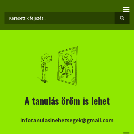
Ugrás
a
tartalomra
Keresés
A tanulás öröm is lehet
infotanulasinehezsegek@gmail.com