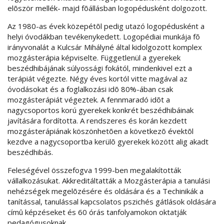
elõször mellék- majd fõállásban logopédusként dolgozott.
Az 1980-as évek közepétõl pedig utazó logopédusként a
helyi óvodákban tevékenykedett. Logopédiai munkája fõ
irányvonalát a Kulcsár Mihályné által kidolgozott komplex
mozgásterápia képviselte. Függetlenül a gyerekek
beszédhibájának súlyossági fokától, mindenkivel ezt a
terápiát végezte. Négy éves kortól vitte magával az
óvodásokat és a foglalkozási idõ 80%-ában csak
mozgásterápiát végeztek. A fennmaradó idõt a
nagycsoportos korú gyerekek konkrét beszédhibáinak
javítására fordította. A rendszeres és korán kezdett
mozgásterápiának köszönhetõen a következõ évektõl
kezdve a nagycsoportba kerülõ gyerekek között alig akadt
beszédhibás.
Feleségével összefogva 1999-ben megalakították
vállalkozásukat. Akkreditáltatták a Mozgásterápia a tanulási
nehézségek megelõzésére és oldására és a Techinikák a
tanítással, tanulással kapcsolatos pszichés gátlások oldására
címû képzéseket és 60 órás tanfolyamokon oktatják
pedagógusoknak.