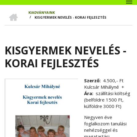
CÍMLAP
KIADVÁNYAINK
/
KISGYERMEK NEVELÉS - KORAI FEJLESZTÉS
MORZSA
KISGYERMEK NEVELÉS -
KORAI FEJLESZTÉS
Szerző
4.500,- Ft
Kulcsár Mihályné
+
Ára
szállítási költség
(belföldre 1500 Ft,
külföldre 3000 Ft)
Negyven éve
foglalkozom tanulási
nehézséggel és
magatartási