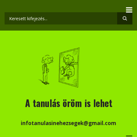
Ugrás
a
tartalomra
Keresés
A tanulás öröm is lehet
infotanulasinehezsegek@gmail.com