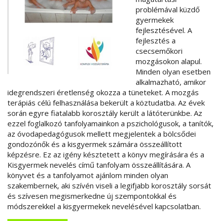
problémával küzdő
gyermekek
fejlesztésével. A
fejlesztés a
csecsemőkori
mozgásokon alapul.
Minden olyan esetben
alkalmazható, amikor
idegrendszeri éretlenség okozza a tüneteket. A mozgás
terápiás célú felhasználása bekerült a köztudatba. Az évek
során egyre fiatalabb korosztály került a látóterünkbe. Az
ezzel foglalkozó tanfolyamainkon a pszichológusok, a tanítók,
az óvodapedagógusok mellett megjelentek a bölcsődei
gondozónők és a kisgyermek számára összeállított
képzésre. Ez az igény késztetett a könyv megírására és a
Kisgyermek nevelés című tanfolyam összeállítására. A
könyvet és a tanfolyamot ajánlom minden olyan
szakembernek, aki szívén viseli a legifjabb korosztály sorsát
és szívesen megismerkedne új szempontokkal és
módszerekkel a kisgyermekek nevelésével kapcsolatban.