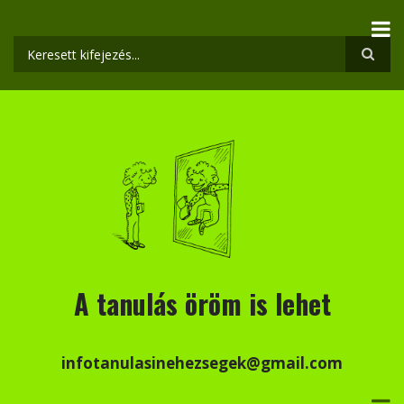
Ugrás
a
tartalomra
Keresés
A tanulás öröm is lehet
infotanulasinehezsegek@gmail.com