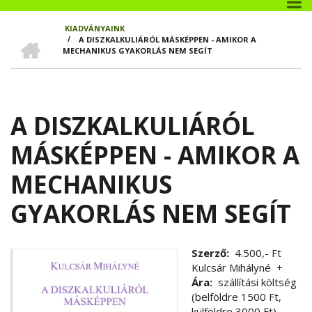
KIADVÁNYAINK
CÍMLAP
/
A DISZKALKULIÁRÓL MÁSKÉPPEN - AMIKOR A
MORZSA
MECHANIKUS GYAKORLÁS NEM SEGÍT
A DISZKALKULIÁRÓL
MÁSKÉPPEN - AMIKOR A
MECHANIKUS
GYAKORLÁS NEM SEGÍT
Szerző
4.500,- Ft
Kulcsár Mihályné
+
Ára
szállítási költség
(belföldre 1500 Ft,
külföldre 3000 Ft)