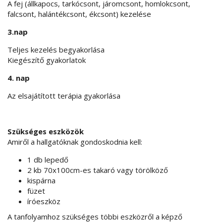
A fej (állkapocs, tarkócsont, járomcsont, homlokcsont,
falcsont, halántékcsont, ékcsont) kezelése
3.nap
Teljes kezelés begyakorlása
Kiegészítő gyakorlatok
4. nap
Az elsajátított terápia gyakorlása
Szükséges eszközök
Amiről a hallgatóknak gondoskodnia kell:
1 db lepedő
2 kb 70x100cm-es takaró vagy törölköző
kispárna
füzet
íróeszköz
A tanfolyamhoz szükséges többi eszközről a képző