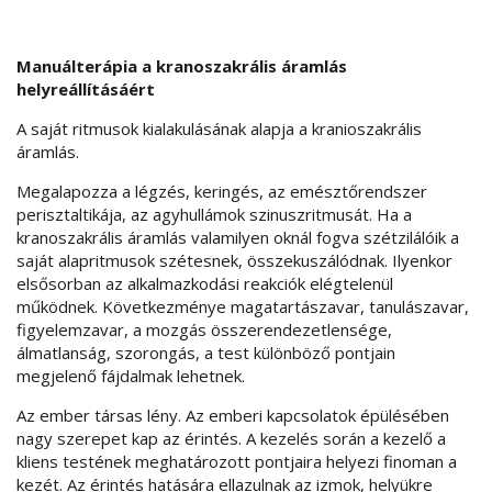
Manuálterápia a kranoszakrális áramlás
helyreállításáért
A saját ritmusok kialakulásának alapja a kranioszakrális
áramlás.
Megalapozza a légzés, keringés, az emésztőrendszer
perisztaltikája, az agyhullámok szinuszritmusát. Ha a
kranoszakrális áramlás valamilyen oknál fogva szétzilálóik a
saját alapritmusok szétesnek, összekuszálódnak. Ilyenkor
elsősorban az alkalmazkodási reakciók elégtelenül
működnek. Következménye magatartászavar, tanulászavar,
figyelemzavar, a mozgás összerendezetlensége,
álmatlanság, szorongás, a test különböző pontjain
megjelenő fájdalmak lehetnek.
Az ember társas lény. Az emberi kapcsolatok épülésében
nagy szerepet kap az érintés. A kezelés során a kezelő a
kliens testének meghatározott pontjaira helyezi finoman a
kezét. Az érintés hatására ellazulnak az izmok, helyükre