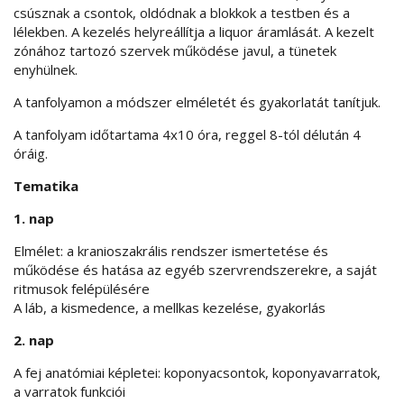
csúsznak a csontok, oldódnak a blokkok a testben és a
lélekben. A kezelés helyreállítja a liquor áramlását. A kezelt
zónához tartozó szervek működése javul, a tünetek
enyhülnek.
A tanfolyamon a módszer elméletét és gyakorlatát tanítjuk.
A tanfolyam időtartama 4x10 óra, r
eggel 8-tól délután 4
óráig.
Tematika
1. nap
Elmélet: a kranioszakrális rendszer ismertetése és
működése és hatása az egyéb szervrendszerekre, a saját
ritmusok felépülésére
A láb, a kismedence, a mellkas kezelése, gyakorlás
2. nap
A fej anatómiai képletei: koponyacsontok, koponyavarratok,
a varratok funkciói