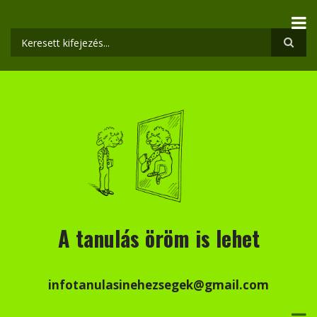
Ugrás
a
tartalomra
Keresés
A tanulás öröm is lehet
infotanulasinehezsegek@gmail.com