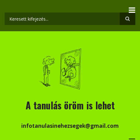
Ugrás
a
tartalomra
Keresés
A tanulás öröm is lehet
infotanulasinehezsegek@gmail.com