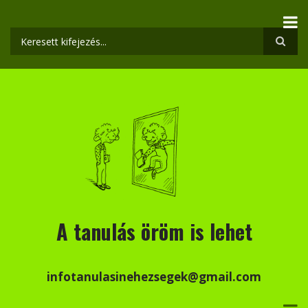
Ugrás
a
tartalomra
Keresés
A tanulás öröm is lehet
infotanulasinehezsegek@gmail.com